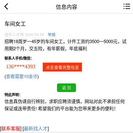
信息内容
车间女工
道孚人才网 2026.08.08
举报
招聘18周岁一45岁的车间女工，计件工资约3500一5000元，试
用期2个月，交五险，有年薪假，年底福利
联系人手机/微信：
136****4393
点击查看完整信息
(
查看需要10金币
)
特此声明：
信息真伪请自行辨别，求职应聘须谨慎，网站对此不承担任何
保证或连带责任! 希望我们的平台能为您带来更多的便利！
[
联系客服
]
[
最新找人才
]